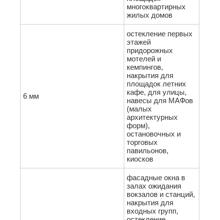
многоквартирных
жилых домов
остекление первых
этажей
придорожных
мотелей и
кемпингов,
накрытия для
площадок летних
кафе, для улицы,
6 мм
навесы для МАФов
(малых
архитектурных
форм),
остановочных и
торговых
павильонов,
киосков
фасадные окна в
залах ожидания
вокзалов и станций,
накрытия для
входных групп,
остекление