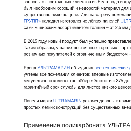
запросы от постоянных клиентов из Белгорода и др
был необходим хороший и недорогой материал для и
существенно ниже по цене. Идя навстречу пожелан
ГРУПП»
наладил изготовление лёгких панелей
ULT
самым широким ассортиментом толщин – от 2,5 мм д
В 2015 году новый продукт был успешно представле
Таким образом, у наших постоянных торговых Партн
розничных покупателей с ограниченным бюджетом –
Бренд
УЛЬТРАМАРИН
объединил
все технические
учтены все пожелания клиентов: впервые изготовле
мм увеличено количество рёбер жёсткости с 375 до
гарантийный срок службы для листов низкого ценовог
Панели марки
ULTRAMARIN
рекомендованы к приме
простых лёгких конструкций без существенных внеш
Применение поликарбоната УЛЬТР