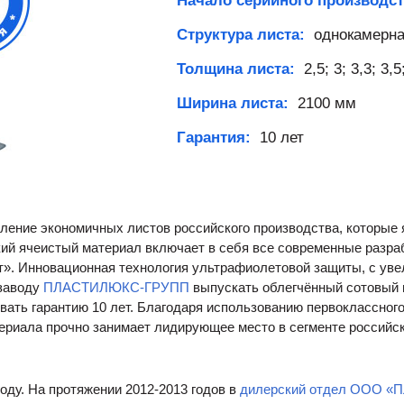
Начало серийного производс
Структура листа:
однокамерная
Толщина листа:
2,5; 3; 3,3; 3,5
Ширина листа:
2100 мм
Гарантия:
10 лет
оление экономичных листов российского производства, которые
кий ячеистый материал включает в себя все современные разра
т». Инновационная технология ультрафиолетовой защиты, с увел
 заводу
ПЛАСТИЛЮКС-ГРУПП
выпускать облегчённый сотовый 
вать гарантию 10 лет. Благодаря использованию первоклассног
риала прочно занимает лидирующее место в сегменте российско
году. На протяжении 2012-2013 годов в
дилерский отдел
ООО «