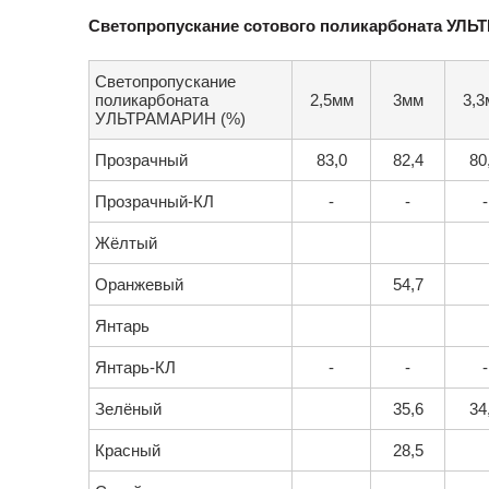
Светопропускание сотового поликарбоната УЛ
Светопропускание
поликарбоната
2,5мм
3мм
3,3
УЛЬТРАМАРИН (%)
Прозрачный
83,0
82,4
80
Прозрачный-КЛ
-
-
-
Жёлтый
Оранжевый
54,7
Янтарь
Янтарь-КЛ
-
-
-
Зелёный
35,6
34
Красный
28,5