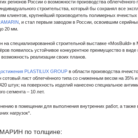
угих регионов России о возможности производства облегчённого
ндивидуального строительства, который бы сохранял все экспл
иям клиентов, крупнейший производитель полимерных ячеистых
RAMARIN
, и стал первым заводом в России, освоившим серийн
о 20 мм.
н на специализированной строительной выставке «MosBuild» в 
ёров появилось устойчивое конкурентное преимущество в виде н
 возможность реализации своих планов.
 достижения PLASTILUX GROUP
в области производства ячеисто
н сотовый лист облегчённого типа со сниженным весом на 35% и
 420 штук; на поверхность изделий нанесено специальное анти
о сегмента – 10 лет.
нению в помещении для выполнения внутренних работ, а также 
них нагрузок*.
АМАРИН по толщине: