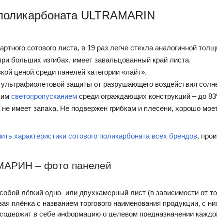
 поликарбоната ULTRAMARIN
ртного сотового листа, в 19 раз легче стекла аналогичной тол
при больших изгибах, имеет завальцованный край листа.
кой ценой среди панелей категории «лайт».
льтрафиолетовой защиты от разрушающего воздействия солне
ким
светопропусканием
среди ограждающих конструкций – до 83
не имеет запаха. Не подвержен грибкам и плесени, хорошо мо
ить характеристики сотового поликарбоната всех брендов
, про
АМАРИН – фото панелей
собой лёгкий одно- или двухкамерный лист (в зависимости от т
ая плёнка с названием торгового наименования продукции, с ни
 содержит в себе информацию о целевом предназначении каждо