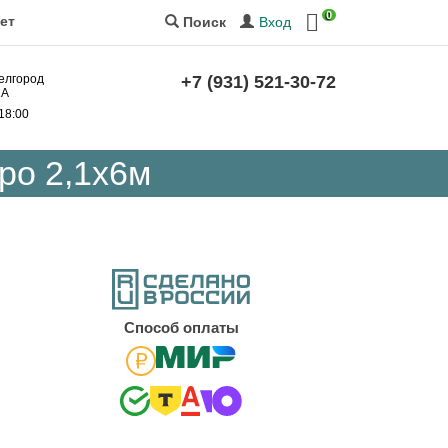
0
ет
Вход
Поиск
Белгород
+7 (931) 521-30-72
2А
 18:00
ро 2,1х6м
Cпособ оплаты