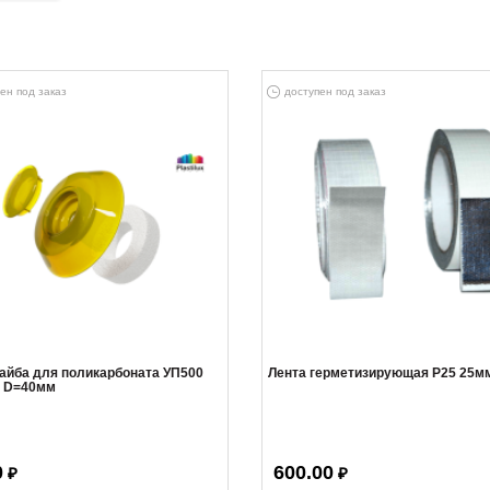
ен под заказ
доступен под заказ
айба для поликарбоната УП500
Лента герметизирующая Р25 25м
 D=40мм
0
600.00
₽
₽