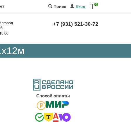
0
ет
Вход
Поиск
Белгород
+7 (931) 521-30-72
2А
 18:00
1х12м
Cпособ оплаты