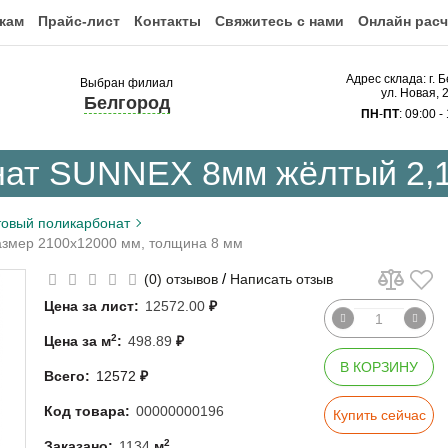
кам
Прайс-лист
Контакты
Свяжитесь с нами
Онлайн расч
Адрес склада: г. 
Выбран филиал
ул. Новая, 
Белгород
ПН
-
ПТ
: 09:00 -
нат SUNNEX 8мм жёлтый 2,
овый поликарбонат
азмер 2100x12000 мм, толщина 8 мм
/
(0) отзывов
Написать отзыв
Цена за лист:
12572.00
₽
2
Цена за м
:
498.89
₽
В КОРЗИНУ
Всего:
12572
₽
Код товара:
00000000196
Купить сейчас
2
Заказано:
1134
м