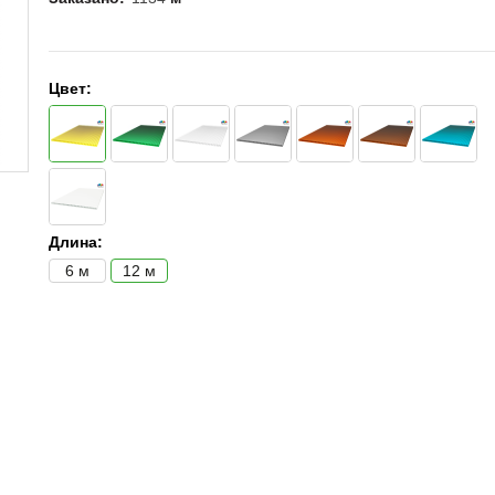
Цвет:
Длина:
6 м
12 м