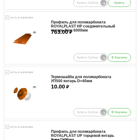
Купить Сейчас
Купить
есть в наличии
Профиль для поликарбоната
ROYALPLAST HP соединительный
янтарь 8мм 6000мм
763.00
₽
Купить Сейчас
В Корзину
есть в наличии
Термошайба для поликарбоната
УП500 янтарь D=40мм
10.00
₽
Купить Сейчас
В Корзину
есть в наличии
Профиль для поликарбоната
ROYALPLAST UP торцевой янтарь
8мм 2100мм