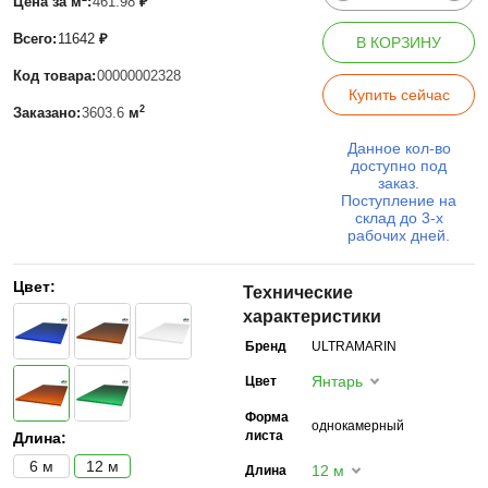
Цена за м
:
461.98
₽
Всего:
11642
₽
В КОРЗИНУ
Код товара:
00000002328
Купить сейчас
2
Заказано:
3603.6
м
Данное кол-во
доступно под
заказ.
Поступление на
склад до 3-х
рабочих дней.
Цвет:
Технические
характеристики
Бренд
ULTRAMARIN
Янтарь
Цвет
Форма
однокамерный
листа
Длина:
6 м
12 м
12 м
Длина