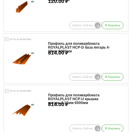
120.00
₽
Купить Сейчас
В Корзину
есть в наличии
Профиль для поликарбоната
ROYALPLAST HCP-D база янтарь 4-
10мм 6000мм
814.00
₽
Купить Сейчас
В Корзину
есть в наличии
Профиль для поликарбоната
ROYALPLAST HCP-U крышка
янтарь 4-10мм 6000мм
814.00
₽
Купить Сейчас
В Корзину