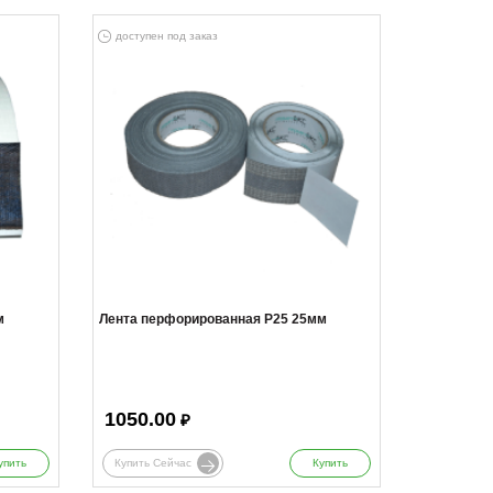
доступен под заказ
м
Лента перфорированная Р25 25мм
1050.00
₽
упить
Купить Сейчас
Купить