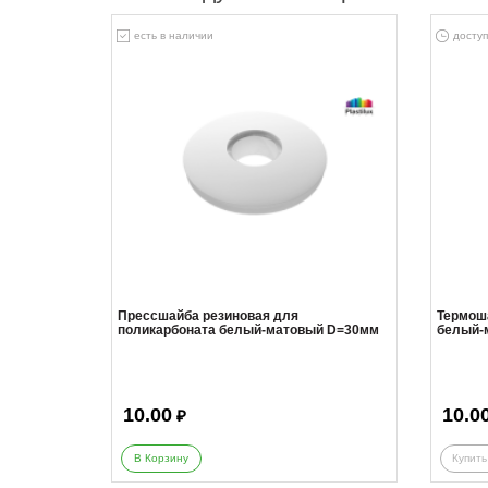
есть в наличии
доступ
Прессшайба резиновая для
Термош
поликарбоната белый-матовый D=30мм
белый-
10.00
10.0
₽
В Корзину
Купить