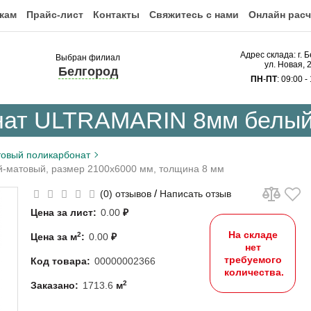
кам
Прайс-лист
Контакты
Свяжитесь с нами
Онлайн расч
Адрес склада: г. 
Выбран филиал
ул. Новая, 
Белгород
ПН
-
ПТ
: 09:00 -
нат ULTRAMARIN 8мм белый
овый поликарбонат
-матовый, размер 2100x6000 мм, толщина 8 мм
/
(0) отзывов
Написать отзыв
Цена за лист:
0.00
₽
На складе
2
Цена за м
:
0.00
₽
нет
требуемого
Код товара:
00000002366
количества.
2
Заказано:
1713.6
м