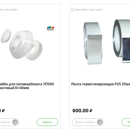
ен под заказ
доступен под заказ
айба для поликарбоната УП500
Лента герметизирующая Р25 25м
матовый D=40мм
0
600.00
₽
₽
 Сейчас
Купить
Купить Сейчас
К