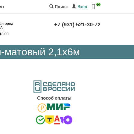
0
ет
Вход
Поиск
Белгород
+7 (931) 521-30-72
2А
 18:00
-матовый 2,1х6м
Cпособ оплаты