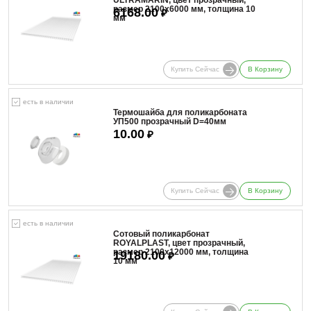
размер 2100x6000 мм, толщина 10
6168.00
₽
мм
Купить Сейчас
В Корзину
есть в наличии
Термошайба для поликарбоната
УП500 прозрачный D=40мм
10.00
₽
Купить Сейчас
В Корзину
есть в наличии
Сотовый поликарбонат
ROYALPLAST, цвет прозрачный,
размер 2100x12000 мм, толщина
19180.00
₽
10 мм