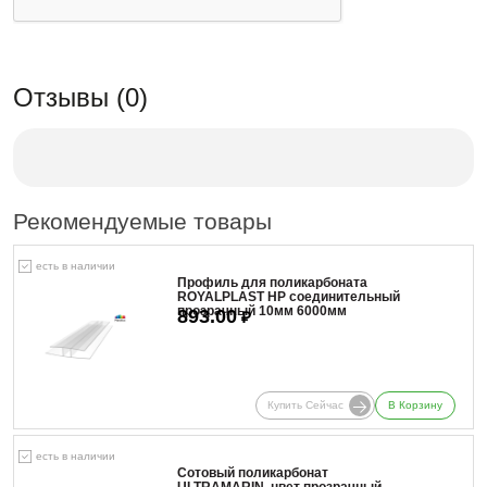
Отзывы (0)
Рекомендуемые товары
есть в наличии
Профиль для поликарбоната
ROYALPLAST HP соединительный
прозрачный 10мм 6000мм
893.00
₽
Купить Сейчас
В Корзину
есть в наличии
Сотовый поликарбонат
ULTRAMARIN, цвет прозрачный,