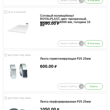
Купить Сейчас
В Корзину
есть в наличии
Сотовый поликарбонат
ROYALPLAST, цвет прозрачный,
размер 2100x6000 мм, толщина 10
9590.00
₽
мм
Купить Сейчас
В Корзину
доступен под заказ
Лента герметизирующая Р25 25мм
600.00
₽
Купить Сейчас
Купить
доступен под заказ
Лента перфорированная Р25 25мм
1050.00
₽