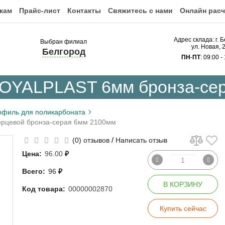
кам
Прайс-лист
Контакты
Свяжитесь с нами
Онлайн расч
Адрес склада: г. 
Выбран филиал
ул. Новая, 
Белгород
ПН
-
ПТ
: 09:00 -
OYALPLAST 6мм бронза-сер
офиль для поликарбоната
рцевой бронза-серая 6мм 2100мм
/
(0) отзывов
Написать отзыв
Цена:
96.00
₽
Всего:
96
₽
В КОРЗИНУ
Код товара:
00000002870
Купить сейчас