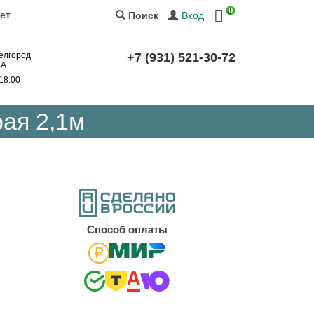
0
ет
Вход
Поиск
Белгород
+7 (931) 521-30-72
2А
 18:00
ая 2,1м
Cпособ оплаты