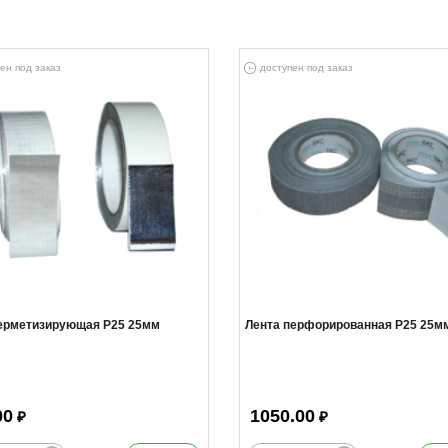
ен под заказ
доступен под заказ
герметизирующая Р25 25мм
Лента перфорированная Р25 25м
00
1050.00
₽
₽